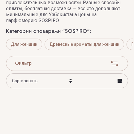
Camuto
привлекательных возможностей. Разные способы
оплаты, бесплатная доставка — все это дополняют
минимальные для Узбекистана цены на
парфюмерию SOSPIRO.
Категории с товарами "SOSPIRO":
Для женщин
Древесные ароматы для женщин
Фильтр
Сортировать
Цена - убывание
Цена - возрастание
Название - Я-А
Название - А-Я