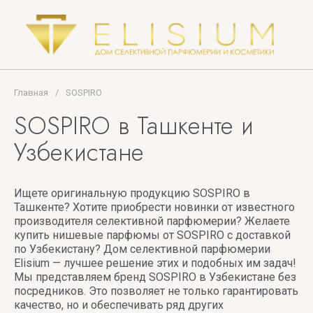
ZOEVA
VERONIQUE
GABAI
Versace
Главная
/
SOSPIRO
Vertus
SOSPIRO в Ташкенте и
Узбекистане
Victoria's
Secret
Ищете оригинальную продукцию SOSPIRO в
VIKTOR
Ташкенте? Хотите приобрести новинки от известного
& ROLF
производителя селективной парфюмерии? Желаете
купить нишевые парфюмы от SOSPIRO с доставкой
VILHELM
по Узбекистану? Дом селективной парфюмерии
PARFUMERIE
Elisium — лучшее решение этих и подобных им задач!
Мы представляем бренд SOSPIRO в Узбекистане без
посредников. Это позволяет не только гарантировать
Vince
качество, но и обеспечивать ряд других