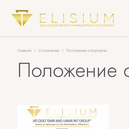
J
K
Главная
/
О компании
/
Положение о ваучерах
JEAN PAUL GAULTTER
Kajal
Положение о
JIMMY CHOO
KEIKO MECHER
Jo Malone London
Kemi Blending 
JULIETTE HAS A GUN
KENZO
Kilian