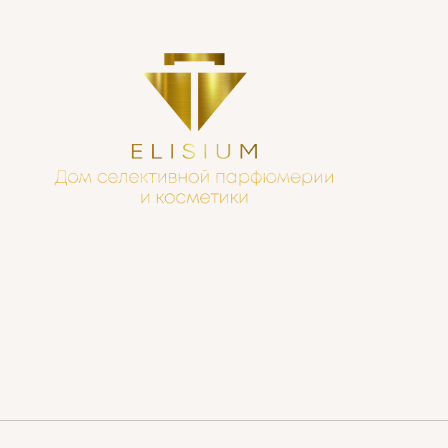
NICHEEND
ne Barrois
Nishane
MILANO
Nobile 1942
PREMIERE
NOBLE ROYALE
NOEME
FUMS
uni
is