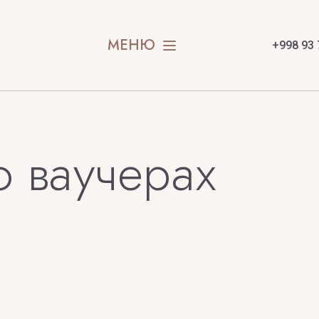
Hugo Boss
GUERLAIN
МЕНЮ
+998 93 
Guru Perfumes
L
M
L'ARC
MAISON CR
 ваучерах
I
LA CLOSERIE DES
Maison Fra
PARFUMS
Magic
MAISON M
LA MANUFACTURE
Maison Mar
LABORATORIUM
MAISON R
LACOSTE
Maison Syb
LALIQUE