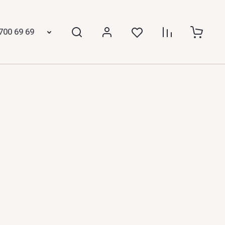
700 69 69
N
IVELLI
NAOMI GOODSIR
ncis Kurkdjian
Narciso Rodriguez
AISSA
Nasamat
tin Margiela
Nasomatto
EBATCHI
NAYASSIA
arite
Nejma