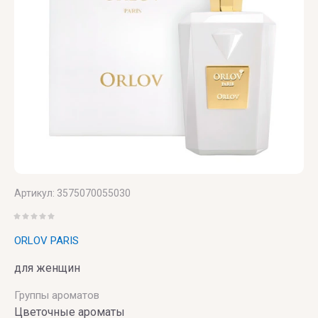
ZILLI
Laurent
VALMONT
ZOEVA
VERONIQUE
GABAI
Versace
Vertus
Victoria's
Secret
Артикул:
3575070055030
VIKTOR
ORLOV PARIS
& ROLF
для женщин
VILHELM
PARFUMERIE
Группы ароматов
Цветочные ароматы