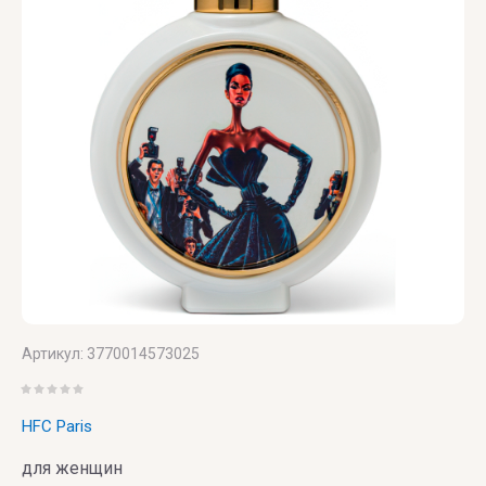
UNIQUE'E
V
Xerjoff
Yves
ZARKOPERF
LUXURY
Canto
Saint
ZILLI
Laurent
VALMONT
ZOEVA
VERONIQUE
GABAI
Versace
Vertus
Victoria's
Артикул:
3770014573025
Secret
HFC Paris
VIKTOR
& ROLF
для женщин