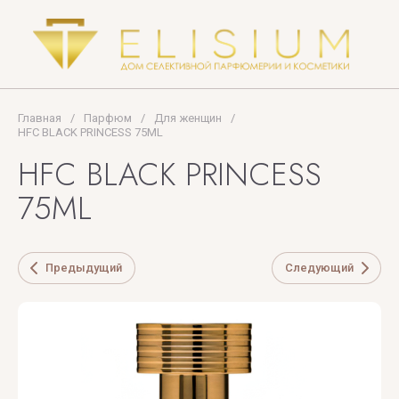
PREMIERE
Woods
NOTE
Collection
PUPA
Thomas
MILANO
Kosmala
Главная
/
Парфюм
/
Для женщин
/
HFC BLACK PRINCESS 75ML
TIFFANY
HFC BLACK PRINCESS
Tiziana
75ML
Terenzi
Tom
Предыдущий
Следующий
Ford
TOP
PERFUMER
U
V
X
Y
Z