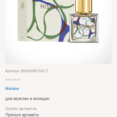
TOP
PERFUMER
U
V
X
Y
Z
UNIQUE'E
V
Xerjoff
Yves
ZARKOPERF
LUXURY
Canto
Saint
ZILLI
Laurent
VALMONT
ZOEVA
VERONIQUE
Артикул:
8683608070617
GABAI
Nishane
Versace
для мужчин и женщин
Vertus
Группы ароматов
Victoria's
Пряные ароматы