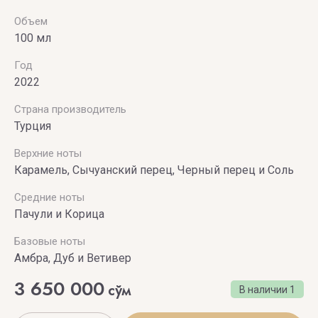
Secret
Объем
100 мл
VIKTOR
& ROLF
Год
2022
VILHELM
PARFUMERIE
Страна производитель
Турция
Vince
Верхние ноты
Camuto
Карамель, Сычуанский перец, Черный перец и Соль
Средние ноты
Пачули и Корица
Базовые ноты
Амбра, Дуб и Ветивер
3 650 000
сўм
В наличии
1