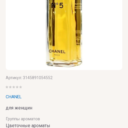
LUXURY
Canto
Saint
ZILLI
Laurent
VALMONT
ZOEVA
VERONIQUE
GABAI
Versace
Vertus
Victoria's
Артикул:
3145891054552
Secret
VIKTOR
CHANEL
& ROLF
для женщин
VILHELM
Группы ароматов
PARFUMERIE
Цветочные ароматы