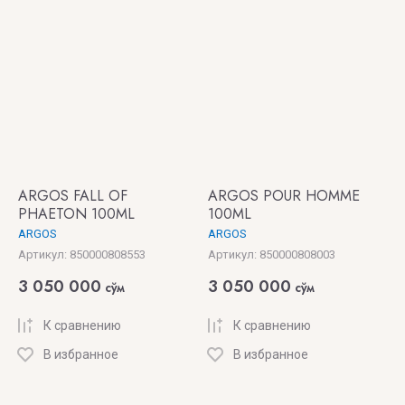
Vertus
Цена - возрастание
Victoria's
Название - Я-А
Secret
Название - А-Я
VIKTOR
& ROLF
VILHELM
ARGOS FALL OF
ARGOS POUR HOMME
PHAETON 100ML
100ML
PARFUMERIE
ARGOS
ARGOS
Артикул:
850000808553
Артикул:
850000808003
Vince
Camuto
3 050 000
3 050 000
сўм
сўм
К сравнению
К сравнению
В избранное
В избранное