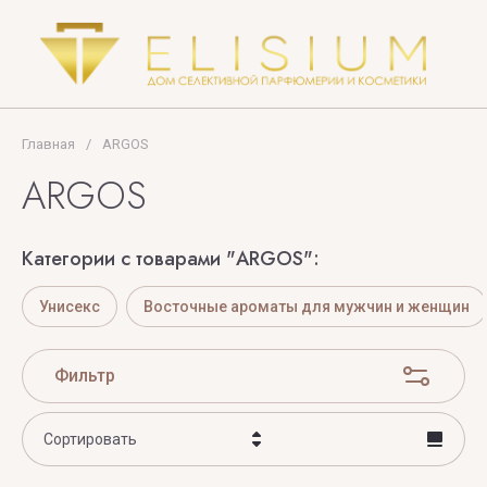
Tom
Ford
TOP
PERFUMER
Главная
/
ARGOS
ARGOS
U
V
X
Y
Z
Категории с товарами "ARGOS":
UNIQUE'E
V
Xerjoff
Yves
ZARKOPERF
LUXURY
Canto
Saint
ZILLI
Унисекс
Восточные ароматы для мужчин и женщин
Laurent
VALMONT
ZOEVA
Фильтр
VERONIQUE
GABAI
Сортировать
Versace
Цена - убывание