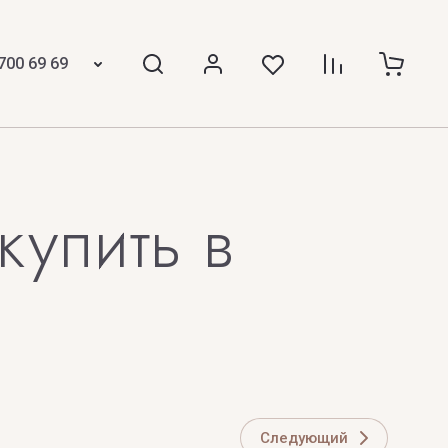
THE STREET SCENT
ICCI
The Woods Collection
700 69 69
Thomas Kosmala
TIFFANY
Tiziana Terenzi
упить в
Tom Ford
TOP PERFUMER
Z
 Laurent
ZARKOPERFUME
ZILLI
Следующий