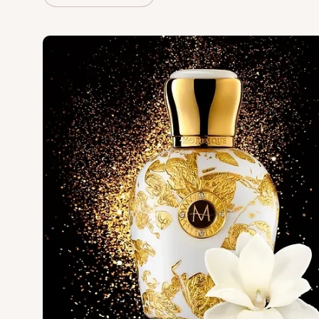
VERONIQUE GA
Versace
Vertus
Victoria's Secret
VIKTOR & ROLF
VILHELM PARF
Vince Camuto