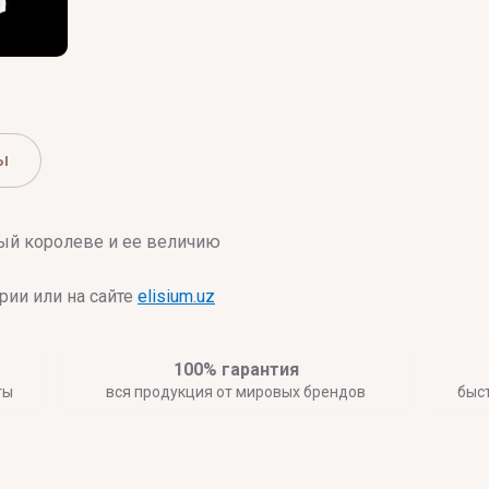
ы
ый королеве и ее величию
ии или на сайте
elisium.uz
100% гарантия
ты
вся продукция от мировых брендов
быс