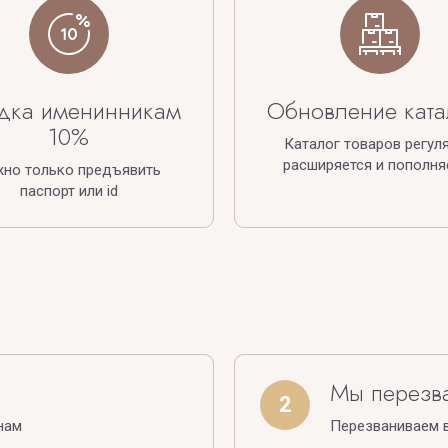
дка именинникам
Обновление ката
10%
Каталог товаров регул
расширяется и пополня
жно только предъявить
паспорт или id
Мы перезв
2
нам
Перезваниваем в