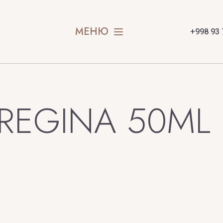
SION
STEFANO R
МЕНЮ
+998 93 
SWEDOFT
E
EGINA 50ML к
X
Y
Xerjoff
Yves Saint