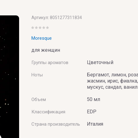
BAI
Артикул:
8051277311834
Moresque
для женщин
Цветочный
Группы ароматов
Бергамот, лимон, роза
Ноты
жасмин, ирис, фиалка,
UMERIE
мускус, сандал, ванил
50 мл
Объем
EDP
Классификация
Италия
Страна производитель