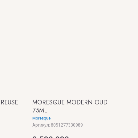
EREUSE
MORESQUE MODERN OUD
75ML
Moresque
Артикул:
8051277330989