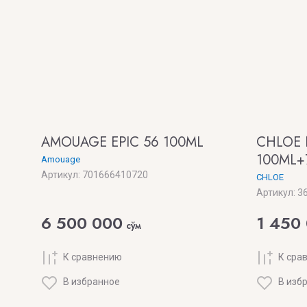
AMOUAGE EPIC 56 100ML
CHLOE 
100ML+
Amouage
Артикул:
701666410720
CHLOE
Артикул:
36
6 500 000
1 450
сўм
К сравнению
К сра
В избранное
В изб