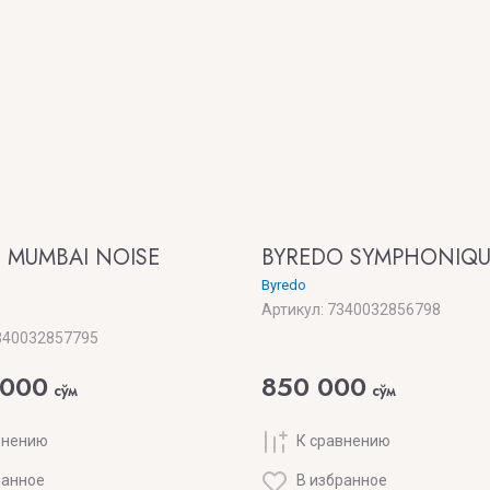
 MUMBAI NOISE
BYREDO SYMPHONIQU
Byredo
Артикул:
7340032856798
40032857795
 000
850 000
сўм
сўм
внению
К сравнению
ранное
В избранное