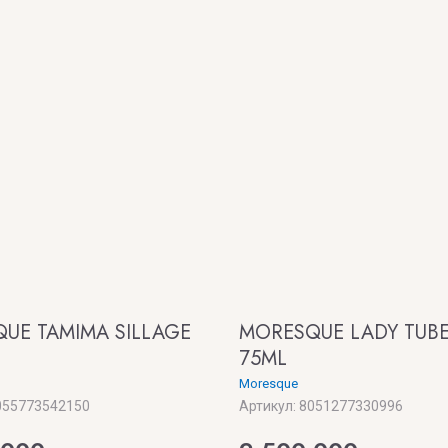
UE TAMIMA SILLAGE
MORESQUE LADY TUB
75ML
Moresque
55773542150
Артикул:
8051277330996