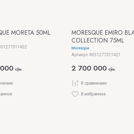
UE MORETA 50ML
MORESQUE EMIRO BL
COLLECTION 75ML
51277311452
Moresque
Артикул:
8051277311421
 000
2 700 000
сўм
сўм
внению
К сравнению
ранное
В избранное