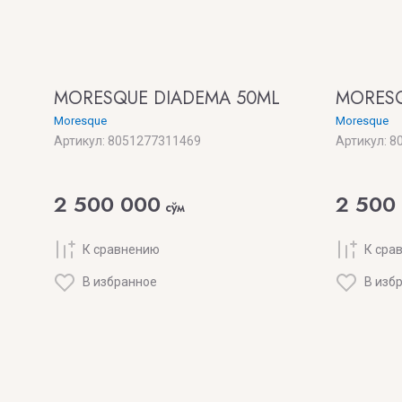
MORESQUE DIADEMA 50ML
MORESQ
Moresque
Moresque
Артикул:
8051277311469
Артикул:
80
2 500 000
2 500
сўм
К сравнению
К сра
В избранное
В изб