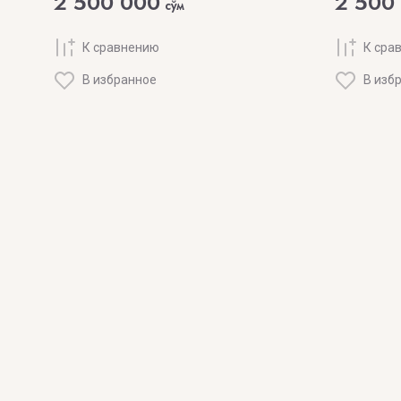
2 500 000
2 500
сўм
К сравнению
К сра
В избранное
В изб