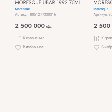
MORESQUE UBAR 1992 75ML
MORESQ
Moresque
Moresque
Артикул:
8051277330316
Артикул:
80
2 500 000
2 500
сўм
К сравнению
К сра
В избранное
В изб