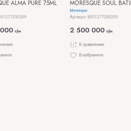
UE ALMA PURE 75ML
MORESQUE SOUL BATI
Moresque
51277330309
Артикул:
8051277330293
 000
2 500 000
сўм
сўм
внению
К сравнению
ранное
В избранное