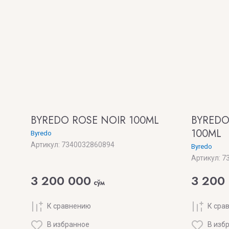
BYREDO ROSE NOIR 100ML
BYREDO
100ML
Byredo
Артикул:
7340032860894
Byredo
Артикул:
73
3 200 000
3 200
сўм
К сравнению
К сра
В избранное
В изб