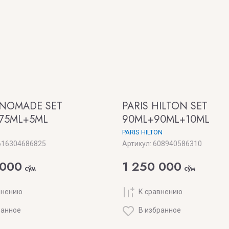
NOMADE SET
PARIS HILTON SET
75ML+5ML
90ML+90ML+10ML
PARIS HILTON
16304686825
Артикул:
608940586310
 000
1 250 000
сўм
сўм
внению
К сравнению
ранное
В избранное