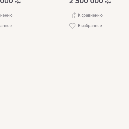
 000
2 500 000
сўм
сўм
внению
К сравнению
ранное
В избранное