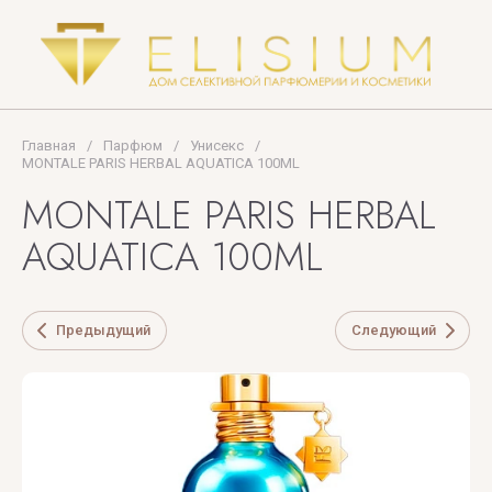
Tom
Ford
TOP
Главная
/
Парфюм
/
Унисекс
/
PERFUMER
MONTALE PARIS HERBAL AQUATICA 100ML
MONTALE PARIS HERBAL
U
V
X
Y
Z
AQUATICA 100ML
UNIQUE'E
V
Xerjoff
Yves
ZARKOPERF
LUXURY
Canto
Saint
ZILLI
Laurent
Предыдущий
Следующий
VALMONT
ZOEVA
VERONIQUE
GABAI
Versace