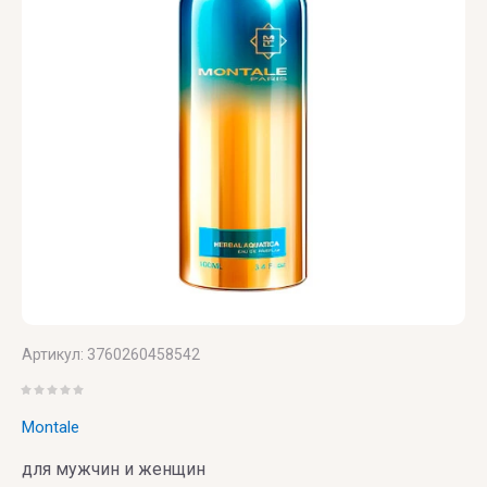
Vertus
Victoria's
Secret
VIKTOR
& ROLF
VILHELM
PARFUMERIE
Vince
Camuto
Артикул:
3760260458542
Montale
для мужчин и женщин