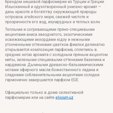
брендом нишевой парфюмерии из Турции и Греции.
Изысканный и одухотворенный унисекс-аромат —
дань красоте и богатству окружающей природы
островов эгейского моря, свежей чистоте и
прозрачности его вод, изумрудных и теплых волн.
Теплыми и согревающими пряно-специевыми
акцентами аниса звездчатого, экзотическими
освежающими аккордами юдзу и нежными
утонченными оттенками цветков фиалки деликатно
открывается композиция парфюма, сплетаясь в
средних нотах аромата с холодным пряным акцентом
мяты, зелеными специевыми оттенками базилика и
кардамона. Дымными древесно-бальзамическими
нотами эфирного масла божественного ладана и
сладкими соблазнительными акцентами солодки
гармонично завершается парфюм EGE.
Официально только в доме селективной
парфюмерии или на сайте
elisium.uz