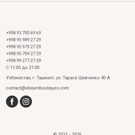
KEIKO
LA
GAULTTER
MECHERI
CLOSERIE
Maison
Narciso
JIMMY
DES
Francis
Rodriguez
Kemi
CHOO
PARFUMS
Kurkdjian
Blending
Nasamat
+998 93 700 69 69
+998 95 989 27 29
Jo
Magic
LA
MAISON
Nasomatto
+998 95 979 27 29
Malone
MANUFACTURE
MAISSA
+998 95 709 27 29
KENZO
London
NAYASSIA
+998 99 277 27 29
LABORATORIUM
Maison
C 11:00 до 21:00
Kilian
JULIETTE
Martin
Nejma
LACOSTE
HAS A
Margiela
Узбекистан, г. Ташкент, ул. Тараса Шевченко 40 А
GUN
NICHEEND
contact@elisiumboutiques.com
LALIQUE
MAISON
REBATCHI
Nishane
LANCOME
Maison
Nobile
LANVIN
Sybarite
1942
LATTAFA
© 2021 - 2026