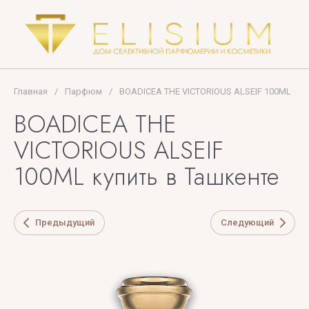
Ford
TOP
PERFUMER
U
V
X
Y
Z
Главная
/
Парфюм
/
BOADICEA THE VICTORIOUS ALSEIF 100ML
BOADICEA THE
UNIQUE'E
V
Xerjoff
Yves
ZARKOPERF
VICTORIOUS ALSEIF
LUXURY
Canto
Saint
ZILLI
100ML купить в Ташкенте
Laurent
VALMONT
ZOEVA
VERONIQUE
Предыдущий
Следующий
GABAI
Versace
Vertus