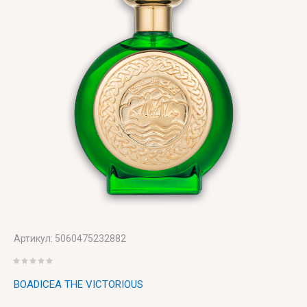
Victoria's
Secret
VIKTOR
& ROLF
VILHELM
PARFUMERIE
Vince
Camuto
Артикул:
5060475232882
BOADICEA THE VICTORIOUS