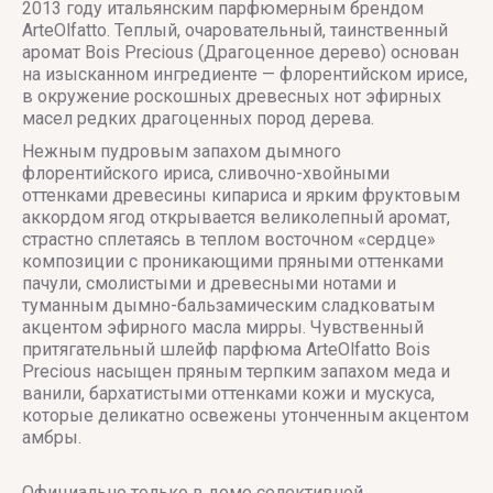
2013 году итальянским парфюмерным брендом
ArteOlfatto. Теплый, очаровательный, таинственный
аромат Bois Precious (Драгоценное дерево) основан
на изысканном ингредиенте — флорентийском ирисе,
в окружение роскошных древесных нот эфирных
масел редких драгоценных пород дерева.
Нежным пудровым запахом дымного
флорентийского ириса, сливочно-хвойными
оттенками древесины кипариса и ярким фруктовым
аккордом ягод открывается великолепный аромат,
страстно сплетаясь в теплом восточном «сердце»
композиции с проникающими пряными оттенками
пачули, смолистыми и древесными нотами и
туманным дымно-бальзамическим сладковатым
акцентом эфирного масла мирры. Чувственный
притягательный шлейф парфюма ArteOlfatto Bois
Precious насыщен пряным терпким запахом меда и
ванили, бархатистыми оттенками кожи и мускуса,
которые деликатно освежены утонченным акцентом
амбры.
Официально только в доме селективной