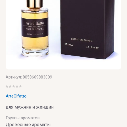
VILHELM
PARFUMERIE
Vince
Camuto
Артикул:
8058669883009
ArteOlfatto
для мужчин и женщин
Группы ароматов
Древесные ароматы