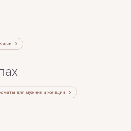
очные
лах
роматы для мужчин и женщин