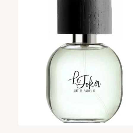
Versace
Vertus
Victoria's Secret
VIKTOR & ROLF
VILHELM PARF
Vince Camuto