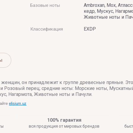
Ambroxan, Мох, Атлас
Базовые ноты
кедр, Мускус, Нагармо
Животные ноты и Па
EXDP
Классификация
ы
 женщин, он принадлежит к группе древесные пряные. Это
 и Розовый перец; средние ноты: Морские ноты, Мускатный
кус, Нагармота, Животные ноты и Пачули.
сайте
elisium.uz
100% гарантия
ты
вся продукция от мировых брендов
быс