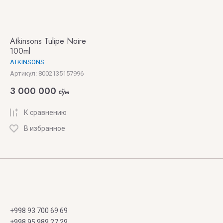
REBATCHI
Nishane
LANCOME
Maison
Nobile
LANVIN
Atkinsons Tulipe Noire
Sybarite
1942
100ml
LATTAFA
ATKINSONS
Mancera
NOBLE
Артикул:
8002135157996
LAURENT
ROYALE
3 000 000
Marc-
сўм
MAZZONE
Antoine
NOEME
К сравнению
Barrois
Les
В избранное
fleurs
MASQUE
Du
MILANO
Golfe
MATIERE
LES
PREMIERE
INDEMODABLES
MBL
+998 93 700 69 69
Les
+998 95 989 27 29