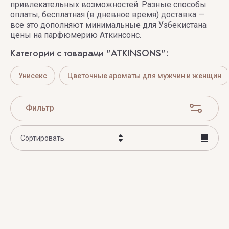
привлекательных возможностей. Разные способы
оплаты, бесплатная (в дневное время) доставка —
J
K
L
M
N
все это дополняют минимальные для Узбекистана
цены на парфюмерию Аткинсонс.
JEAN
Kajal
L'ARC
MAISON
NAOMI
Категории с товарами "ATKINSONS":
PAUL
CRIVELLI
GOODSIR
KEIKO
LA
Унисекс
Цветочные ароматы для мужчин и женщин
GAULTTER
MECHERI
CLOSERIE
Maison
Narciso
JIMMY
DES
Francis
Rodriguez
Фильтр
Kemi
CHOO
PARFUMS
Kurkdjian
Blending
Nasamat
Jo
Magic
LA
MAISON
Сортировать
Nasomatto
Malone
MANUFACTURE
MAISSA
Цена - убывание
KENZO
London
NAYASSIA
LABORATORIUM
Maison
Цена - возрастание
Kilian
JULIETTE
Martin
Nejma
LACOSTE
Название - Я-А
HAS A
Margiela
GUN
NICHEEND
Название - А-Я
LALIQUE
MAISON