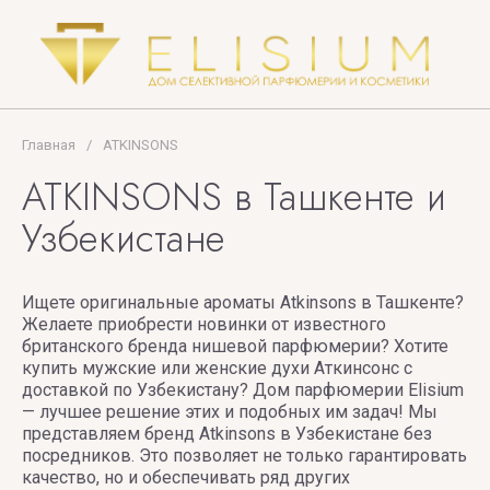
OUD
MULLER
LONDON
ESSENTIAL
HISTOIRES
PARFUMS
FREDERIC
Goldfield
DE
MALLE
& Banks
PARFUMS
ESTEE
Australia
Главная
/
ATKINSONS
LAUDER
HOBEPERGH
ATKINSONS в Ташкенте и
Goutal
Etat
HORMONE
Узбекистане
Libre
Gritti
d'Orange
HOUSE
GUCCI
OF
Ищете оригинальные ароматы Atkinsons в Ташкенте?
Ex
SILLAGE
Желаете приобрести новинки от известного
GUERLAIN
Nihilo
британского бренда нишевой парфюмерии? Хотите
HUDA
купить мужские или женские духи Аткинсонс с
Guru
доставкой по Узбекистану? Дом парфюмерии Elisium
BEAUTY
Perfumes
— лучшее решение этих и подобных им задач! Мы
представляем бренд Atkinsons в Узбекистане без
Hugo
посредников. Это позволяет не только гарантировать
Boss
качество, но и обеспечивать ряд других