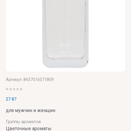
LUXURY
Canto
Saint
ZILLI
Laurent
VALMONT
ZOEVA
VERONIQUE
GABAI
Versace
Vertus
Victoria's
Артикул:
8437016071809
Secret
VIKTOR
27 87
& ROLF
для мужчин и женщин
VILHELM
Группы ароматов
PARFUMERIE
Цветочные ароматы