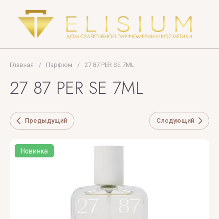
PUPA
Thomas
MILANO
Kosmala
TIFFANY
Главная
/
Парфюм
/
27 87 PER SE 7ML
Tiziana
27 87 PER SE 7ML
Terenzi
Tom
Ford
Предыдущий
Следующий
TOP
Новинка
PERFUMER
U
V
X
Y
Z
UNIQUE'E
V
Xerjoff
Yves
ZARKOPERF