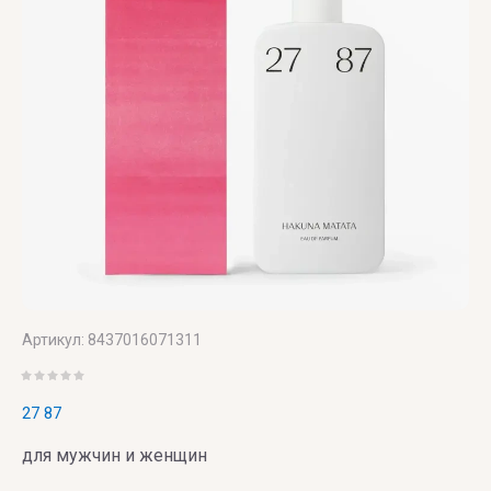
VERONIQUE
GABAI
Versace
Vertus
Victoria's
Secret
VIKTOR
& ROLF
Артикул:
8437016071311
VILHELM
PARFUMERIE
27 87
Vince
для мужчин и женщин
Camuto