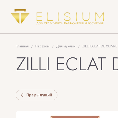
OSCAR LONDON
PLUME IMPRES
PRADA
PREMIERE NOT
PUPA MILANO
Главная
/
Парфюм
/
Для мужчин
/
ZILLI ECLAT DE CUIVR
ZILLI ECLAT
U
V
Предыдущий
UNIQUE'E LUXURY
V Canto
VALMONT