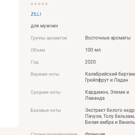
BAI
ZILLI
для мужчин
Восточные ароматы
Группы ароматов
100 мл
Объем
2020
Год
Калабрийский бергам
Верхние ноты
UMERIE
Грейпфрут и Ладан
Кардамон, Элеми и
Средние ноты
Лаванда
Экстракт белого кедр
Базовые ноты
Пачули, Толу бальзам,
Белая амбра и Ваниль
Франция
Страна производитель