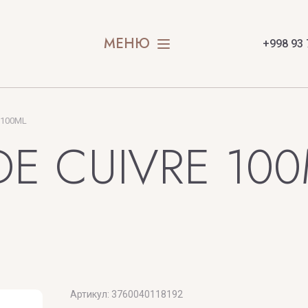
SION
STEFANO R
SWEDOFT
МЕНЮ
+998 93 
E
E 100ML
 DE CUIVRE 10
X
Y
Xerjoff
Yves Saint
Артикул:
3760040118192