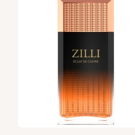
VERONIQUE GA
Versace
Vertus
Victoria's Secret
VIKTOR & ROLF
VILHELM PARF
Vince Camuto