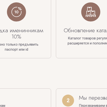
дка именинникам
Обновление ката
10%
Каталог товаров регул
расширяется и пополня
жно только предъявить
паспорт или id
Мы перезв
2
нам
Перезваниваем в