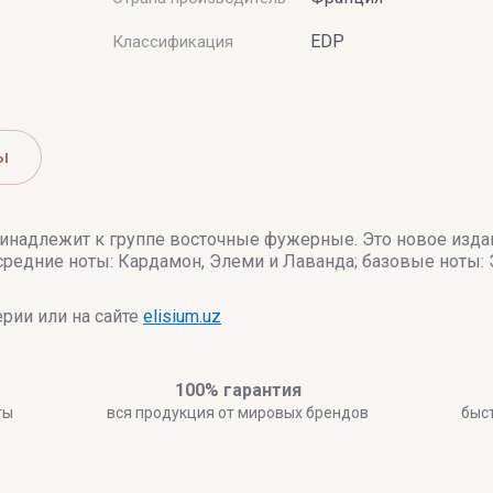
EDP
Классификация
ы
ринадлежит к группе восточные фужерные. Это новое изда
средние ноты: Кардамон, Элеми и Лаванда; базовые ноты: Э
рии или на сайте
elisium.uz
100% гарантия
ты
вся продукция от мировых брендов
быс