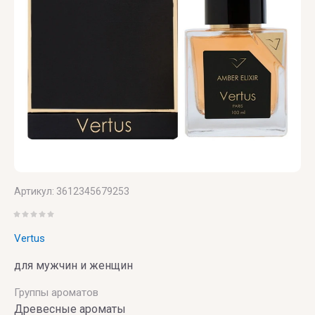
PARFUMERIE
Vince
Camuto
Артикул:
3612345679253
Vertus
для мужчин и женщин
Группы ароматов
Древесные ароматы