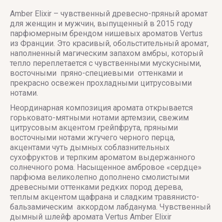
Amber Elixir – чувственный древесно-пряный аромат
для женщин и мужчин, выпущенный в 2015 году
парфюмерным брендом нишевых ароматов Vertus
из Франции. Это красивый, обольстительный аромат,
наполненный магическим запахом амбры, который
тепло переплетается с чувственными мускусными,
восточными пряно-специевыми оттенками и
прекрасно освежен прохладными цитрусовыми
нотами.
Неординарная композиция аромата открывается
горьковато-мятными нотами артемзии, свежим
цитрусовым акцентом грейпфрута, пряными
восточными нотами жгучего черного перца,
акцентами чуть дымных соблазнительных
сухофруктов и терпким ароматом выдержанного
солнечного рома. Насыщенное амбровое «сердце»
парфюма великолепно дополнено смолистыми
древесными оттенками редких пород дерева,
теплым акцентом щафрана и сладким травянисто-
бальзамическим аккордом лабданума. Чувственный
дымный шлейф аромата Vertus Amber Elixir