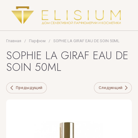
SCENT
PRADA
The
PREMIERE
Woods
NOTE
Collection
Главная
/
Парфюм
/
SOPHIE LA GIRAF EAU DE SOIN 50ML
PUPA
Thomas
SOPHIE LA GIRAF EAU DE
MILANO
Kosmala
SOIN 50ML
TIFFANY
Tiziana
Предыдущий
Следующий
Terenzi
Tom
Ford
TOP