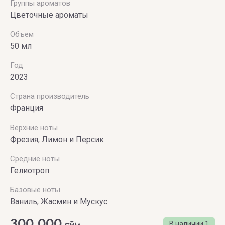
Группы ароматов
VIKTOR
Цветочные ароматы
& ROLF
Объем
VILHELM
50 мл
PARFUMERIE
Год
2023
Vince
Camuto
Страна производитель
Франция
Верхние ноты
Фрезия, Лимон и Персик
Средние ноты
Гелиотроп
Базовые ноты
Ваниль, Жасмин и Мускус
300 000
сўм
В наличии
1