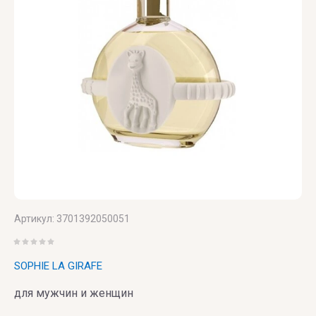
PERFUMER
U
V
X
Y
Z
UNIQUE'E
V
Xerjoff
Yves
ZARKOPERF
LUXURY
Canto
Saint
ZILLI
Laurent
VALMONT
ZOEVA
VERONIQUE
GABAI
Versace
Артикул:
3701392050051
Vertus
SOPHIE LA GIRAFE
Victoria's
для мужчин и женщин
Secret