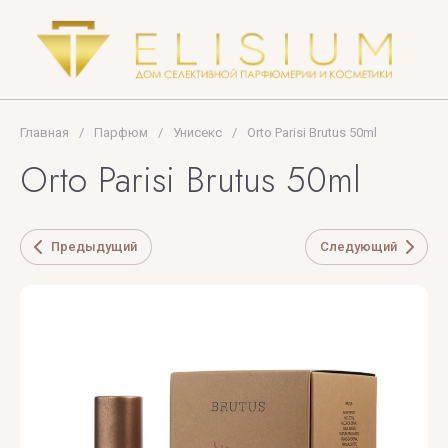
Terenzi
Tom
Ford
TOP
Главная
/
Парфюм
/
Унисекс
/
Orto Parisi Brutus 50ml
PERFUMER
Orto Parisi Brutus 50ml
U
V
X
Y
Z
Предыдущий
Следующий
UNIQUE'E
V
Xerjoff
Yves
ZARKOPERF
LUXURY
Canto
Saint
ZILLI
Laurent
VALMONT
ZOEVA
VERONIQUE
GABAI
Versace