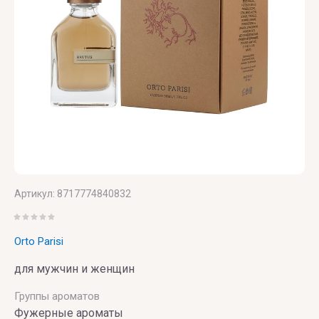
Vertus
Victoria's
Secret
VIKTOR
& ROLF
VILHELM
PARFUMERIE
Артикул:
8717774840832
Vince
Camuto
Orto Parisi
для мужчин и женщин
Группы ароматов
Фужерные ароматы