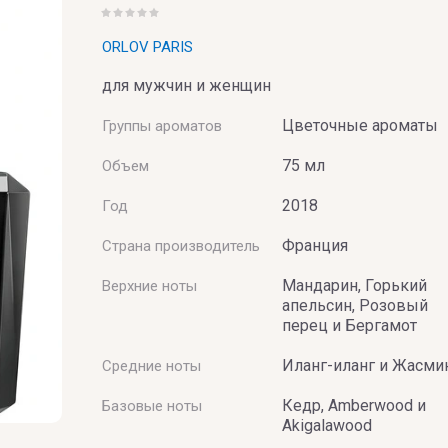
ORLOV PARIS
BAI
для мужчин и женщин
Цветочные ароматы
Группы ароматов
75 мл
Объем
2018
Год
Франция
Страна производитель
Мандарин, Горький
Верхние ноты
UMERIE
апельсин, Розовый
перец и Бергамот
Иланг-иланг и Жасми
Средние ноты
Кедр, Amberwood и
Базовые ноты
Akigalawood