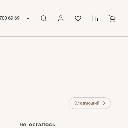
 KINGS
THE STREET SCENT
ICCI
700 69 69
The Woods Collection
Thomas Kosmala
TIFFANY
Tiziana Terenzi
Tom Ford
TOP PERFUMER
Z
Следующий
 Laurent
ZARKOPERFUME
не осталось