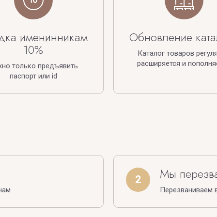
дка именинникам
Обновление ката
10%
Каталог товаров регул
расширяется и пополня
жно только предъявить
паспорт или id
Мы перезв
2
нам
Перезваниваем в