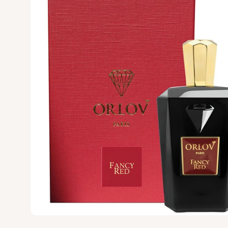
VALMONT
VERONIQUE GA
Versace
Vertus
Victoria's Secret
VIKTOR & ROLF
VILHELM PARF
Vince Camuto