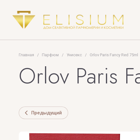
Orto Parisi
PENHALIGON'S
OSCAR LONDON
PLUME IMPRES
PRADA
PREMIERE NOT
Главная
/
Парфюм
/
Унисекс
/
Orlov Paris Fancy Red 75ml
PUPA MILANO
Orlov Paris 
U
V
Предыдущий
UNIQUE'E LUXURY
V Canto