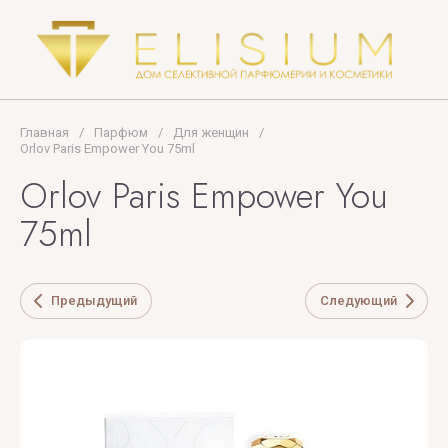
Terenzi
Tom
Ford
TOP
Главная
/
Парфюм
/
Для женщин
/
PERFUMER
Orlov Paris Empower You 75ml
Orlov Paris Empower You
U
V
X
Y
Z
75ml
UNIQUE'E
V
Xerjoff
Yves
ZARKOPERF
LUXURY
Canto
Saint
Предыдущий
Следующий
ZILLI
Laurent
VALMONT
ZOEVA
VERONIQUE
GABAI