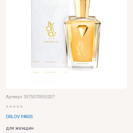
Versace
Vertus
Victoria's
Secret
VIKTOR
& ROLF
VILHELM
PARFUMERIE
Vince
Артикул:
3575070055207
Camuto
ORLOV PARIS
для женщин