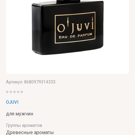
Victoria's
Secret
VIKTOR
& ROLF
VILHELM
PARFUMERIE
Vince
Camuto
Артикул:
8680979314333
OJUVI
для мужчин
Группы ароматов
Древесные ароматы