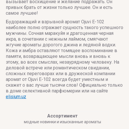
вызывает восхищение и желание подражать. Он
привык брать от жизни только лучшее. Он и есть
самое лучшее!
Будоражащий и взрывной аромат Ojuvi E-102
наиболее полно отражает сущность такого успешного
мужчины. Сочная маракуйя и драгоценная черная
икра, в сочетании с нежным лаймом, смягчают
жгучие ароматы дорогого джина и ледяной водки.
Кожа и амбра оставляют томящее воспоминание в
памяти, возвращающее мысли вновь и вновь к
этому, во всех смыслах, незаурядному человеку. На
деловой встрече или романтическом свидании,
сложных переговорах или в дружеской компании
аромат от Ojuvi E-102 всегда будет уместным и
скажет о вас лучше тысячи слов! Официально только
в доме селективной парфюмерии или на сайте
elisium.uz
Ассортимент
модные новинки и изысканные ароматы