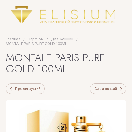
TIFFANY
Tiziana
Terenzi
Tom
Главная
/
Парфюм
/
Для женщин
/
Ford
MONTALE PARIS PURE GOLD 100ML
MONTALE PARIS PURE
TOP
PERFUMER
GOLD 100ML
U
V
X
Y
Z
Предыдущий
Следующий
UNIQUE'E
V
Xerjoff
Yves
ZARKOPERF
LUXURY
Canto
Saint
ZILLI
Laurent
VALMONT
ZOEVA