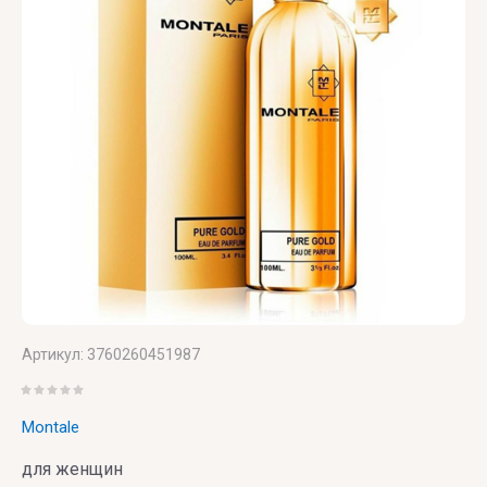
VERONIQUE
GABAI
Versace
Vertus
Victoria's
Secret
VIKTOR
& ROLF
VILHELM
Артикул:
3760260451987
PARFUMERIE
Vince
Montale
Camuto
для женщин