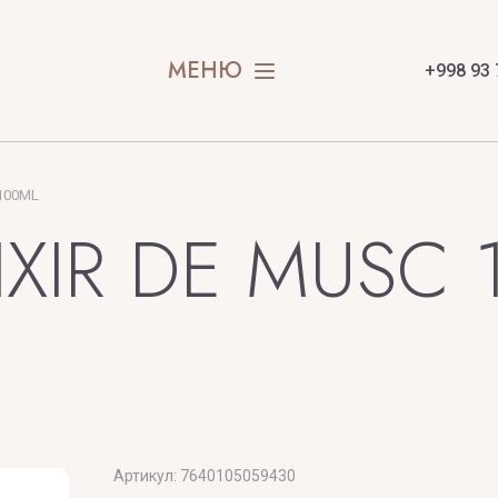
SOUL OF 
SPIRIT OF
МЕНЮ
+998 93 
SION
STEFANO R
SWEDOFT
 100ML
E
IXIR DE MUSC
X
Y
Артикул:
7640105059430