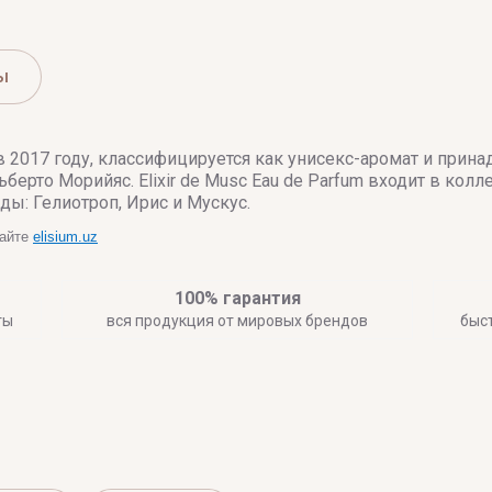
ы
ый в 2017 году, классифицируется как унисекс-аромат и пр
ерто Морийяс. Elixir de Musc Eau de Parfum входит в колл
ы: Гелиотроп, Ирис и Мускус.
сайте
elisium.uz
100% гарантия
ты
вся продукция от мировых брендов
быс