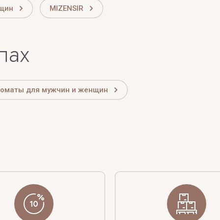
нщин
MIZENSIR
лах
роматы для мужчин и женщин