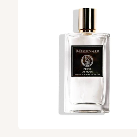
UNIQUE'E LUXURY
V Canto
VALMONT
VERONIQUE GA
Versace
Vertus
Victoria's Secret
VIKTOR & ROLF
VILHELM PARF
Vince Camuto