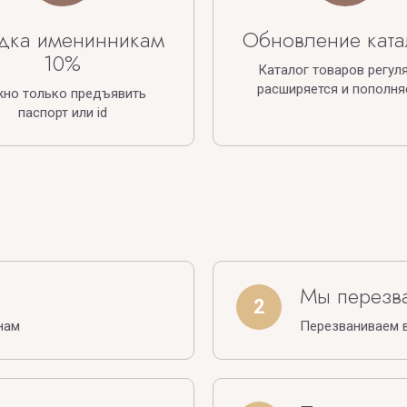
дка именинникам
Обновление ката
10%
Каталог товаров регул
расширяется и пополня
жно только предъявить
паспорт или id
Мы перезв
2
нам
Перезваниваем в