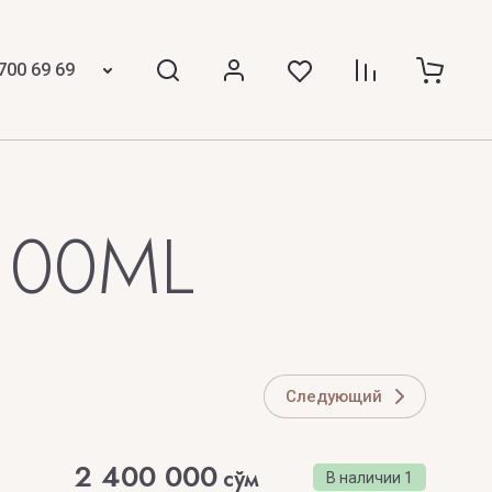
MINE
The Spirit of Dubai
 KINGS
700 69 69
THE STREET SCENT
ICCI
The Woods Collection
Thomas Kosmala
 100ML
TIFFANY
Tiziana Terenzi
Tom Ford
TOP PERFUMER
Следующий
Z
2 400 000
сўм
В наличии
1