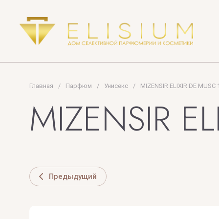
Ormonde Jayne
PARIS HILTON
Orto Parisi
PENHALIGON'S
OSCAR LONDON
PLUME IMPRES
PRADA
Главная
/
Парфюм
/
Унисекс
/
MIZENSIR ELIXIR DE MUSC
PREMIERE NOT
MIZENSIR EL
PUPA MILANO
Предыдущий
U
V