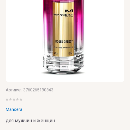
UNIQUE'E
V
Xerjoff
Yves
ZARKOPERF
LUXURY
Canto
Saint
ZILLI
Laurent
VALMONT
ZOEVA
VERONIQUE
GABAI
Versace
Vertus
Артикул:
3760265190843
Victoria's
Secret
Mancera
VIKTOR
для мужчин и женщин
& ROLF