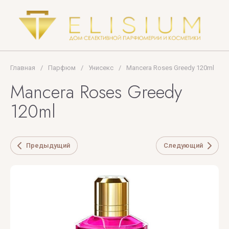
The
PREMIERE
Woods
NOTE
Collection
PUPA
Thomas
MILANO
Kosmala
Главная
/
Парфюм
/
Унисекс
/
Mancera Roses Greedy 120ml
Mancera Roses Greedy
TIFFANY
120ml
Tiziana
Terenzi
Предыдущий
Следующий
Tom
Ford
TOP
PERFUMER
U
V
X
Y
Z