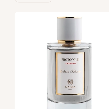
Vertus
Victoria's Secret
VIKTOR & ROLF
VILHELM PARF
Vince Camuto