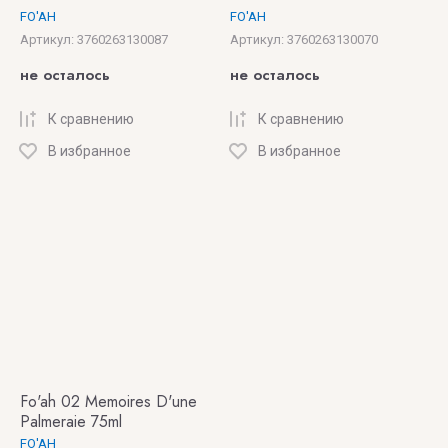
Golfe
FO'AH
FO'AH
MATIERE
Артикул:
3760263130087
Артикул:
3760263130070
LES
PREMIERE
INDEMODABLES
не осталось
не осталось
MBL
Les
К сравнению
К сравнению
Liquides
MDCI
В избранное
В избранное
Imaginaires
PARFUMS
LES
Memo
NEREIDES
Meo
LES
Fusciuni
SOEURS
DE NOE
Micallef
Le Labo
Miller
Fo'ah 02 Memoires D'une
Harris
Palmeraie 75ml
LORENZO
FO'AH