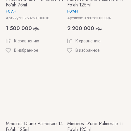
London
NAYASSIA
Fo'ah 75ml
Fo'ah 125ml
LABORATORIUM
Maison
Kilian
FO'AH
FO'AH
JULIETTE
Martin
Nejma
Артикул:
3760263130018
Артикул:
3760263130094
LACOSTE
HAS A
Margiela
1 500 000
2 200 000
сўм
сўм
GUN
NICHEEND
LALIQUE
MAISON
К сравнению
К сравнению
REBATCHI
Nishane
LANCOME
В избранное
В избранное
Maison
Nobile
LANVIN
Sybarite
1942
LATTAFA
Mancera
NOBLE
LAURENT
ROYALE
Marc-
MAZZONE
Antoine
NOEME
Barrois
Les
fleurs
MASQUE
Du
Mmoires D'une Palmeraie 14
Mmoires D'une Palmeraie 11
MILANO
Fo'ah 125ml
Fo'ah 125ml