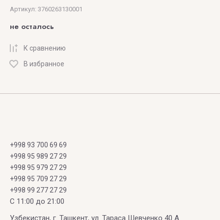
PAZZAGLIA
MILTON-
Артикул:
3760263130001
LLOYD
не осталось
LOUIS
VUITTON
MIZENSIR
К сравнению
MOLINARD
В избранное
Montale
MONTBLANC
Moresque
+998 93 700 69 69
MOSCHINO
+998 95 989 27 29
+998 95 979 27 29
MZ
+998 95 709 27 29
PERFUME
+998 99 277 27 29
C 11:00 до 21:00
O
P
R
S
T
Узбекистан, г. Ташкент, ул. Тараса Шевченко 40 А