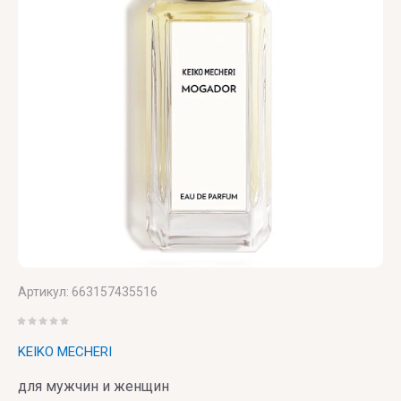
U
V
X
Y
Z
UNIQUE'E
V
Xerjoff
Yves
ZARKOPERF
LUXURY
Canto
Saint
ZILLI
Laurent
VALMONT
ZOEVA
VERONIQUE
GABAI
Versace
Vertus
Артикул:
663157435516
Victoria's
Secret
KEIKO MECHERI
для мужчин и женщин
VIKTOR