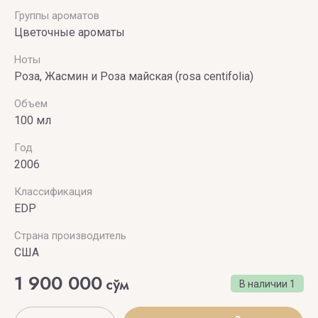
& ROLF
Группы ароматов
Цветочные ароматы
VILHELM
Ноты
PARFUMERIE
Роза, Жасмин и Роза майская (rosa centifolia)
Vince
Объем
Camuto
100 мл
Год
2006
Классификация
EDP
Страна производитель
США
1 900 000
сўм
В наличии
1