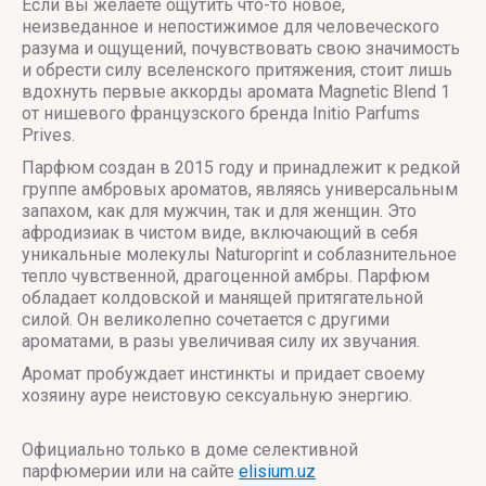
Если вы желаете ощутить что-то новое,
неизведанное и непостижимое для человеческого
разума и ощущений, почувствовать свою значимость
и обрести силу вселенского притяжения, стоит лишь
вдохнуть первые аккорды аромата Magnetic Blend 1
от нишевого французского бренда Initio Parfums
Prives.
Парфюм создан в 2015 году и принадлежит к редкой
группе амбровых ароматов, являясь универсальным
запахом, как для мужчин, так и для женщин. Это
афродизиак в чистом виде, включающий в себя
уникальные молекулы Naturoprint и соблазнительное
тепло чувственной, драгоценной амбры. Парфюм
обладает колдовской и манящей притягательной
силой. Он великолепно сочетается с другими
ароматами, в разы увеличивая силу их звучания.
Аромат пробуждает инстинкты и придает своему
хозяину ауре неистовую сексуальную энергию.
Официально только в доме селективной
парфюмерии или на сайте
elisium.uz