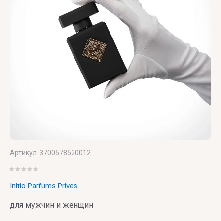
VILHELM
PARFUMERIE
Vince
Camuto
Артикул:
3700578520012
Initio Parfums Prives
для мужчин и женщин