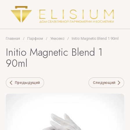
U
V
X
Y
Z
UNIQUE'E
V
Xerjoff
Yves
ZARKOPERF
LUXURY
Canto
Saint
ZILLI
Laurent
Главная
/
Парфюм
/
Унисекс
/
Initio Magnetic Blend 1 90ml
VALMONT
ZOEVA
Initio Magnetic Blend 1
VERONIQUE
90ml
GABAI
Versace
Предыдущий
Следующий
Vertus
Victoria's
Secret
VIKTOR
& ROLF