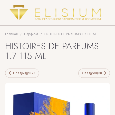
NOTE
Collection
PUPA
Thomas
MILANO
Kosmala
TIFFANY
Главная
/
Парфюм
/
HISTOIRES DE PARFUMS 1.7 115 ML
HISTOIRES DE PARFUMS
Tiziana
Terenzi
1.7 115 ML
Tom
Ford
Предыдущий
Следующий
TOP
PERFUMER
U
V
X
Y
Z