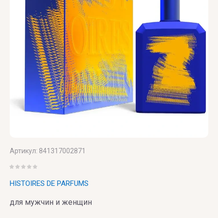
UNIQUE'E
V
Xerjoff
Yves
ZARKOPERF
LUXURY
Canto
Saint
ZILLI
Laurent
VALMONT
ZOEVA
VERONIQUE
GABAI
Versace
Vertus
Victoria's
Артикул:
841317002871
Secret
VIKTOR
HISTOIRES DE PARFUMS
& ROLF
для мужчин и женщин
VILHELM