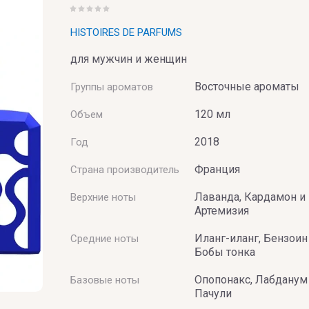
X
Y
HISTOIRES DE PARFUMS
для мужчин и женщин
Xerjoff
Yves Saint
Восточные ароматы
Группы ароматов
120 мл
Объем
BAI
2018
Год
Франция
Страна производитель
Лаванда, Кардамон и
Верхние ноты
Артемизия
Иланг-иланг, Бензоин
Средние ноты
Бобы тонка
Опопонакс, Лабданум
Базовые ноты
UMERIE
Пачули