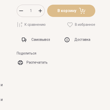
Z
В корзину
К сравнению
В избранное
 Laurent
ZARKOPERFUME
ZILLI
Самовывоз
Доставка
ZOEVA
Поделиться
Распечатать
 и
 и