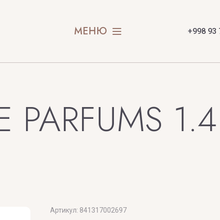
rly
SOPHIE LA
olai
SOSPIRO
МЕНЮ
+998 93 
SOUL OF 
SPIRIT OF
SION
STEFANO R
E PARFUMS 1.4
SWEDOFT
E
Артикул:
841317002697