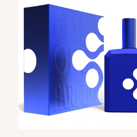
U
V
UNIQUE'E LUXURY
V Canto
VALMONT
VERONIQUE GA
Versace
Vertus
Victoria's Secret
VIKTOR & ROLF
VILHELM PARF