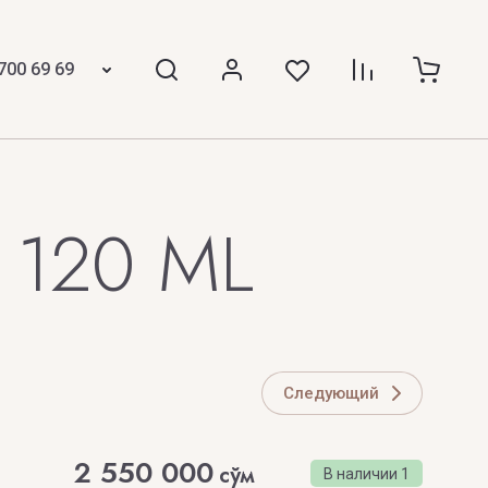
 GIRAFE
The House of Oud
700 69 69
The Merchant Of Venice
MINE
The Spirit of Dubai
 KINGS
THE STREET SCENT
ICCI
 120 ML
The Woods Collection
Thomas Kosmala
TIFFANY
Tiziana Terenzi
Следующий
Tom Ford
2 550 000
сўм
В наличии
1
TOP PERFUMER