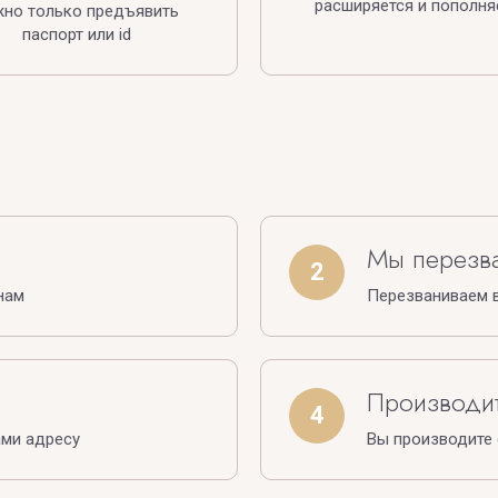
расширяется и пополня
жно только предъявить
паспорт или id
Мы перезв
2
нам
Перезваниваем в
Производит
4
ами адресу
Вы производите