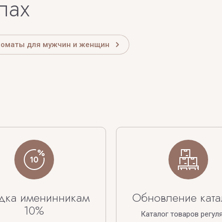
лах
роматы для мужчин и женщин
дка именинникам
Обновление ката
10%
Каталог товаров регул