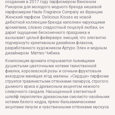
созданная в 2017 году парфюмером Винсеном
Рикором для молодого модного бренда нишевой
парфюмерии Haute Fragrance Company из Франции.
Женский парфюм Delicious Kisses из новой
дебютной коллекции бренда наполнен чарующими
ароматами, словно сладостный поцелуй любви, он
дарит ощущение бесконечного праздника и
вызывает целый фейерверк эмоций, что элегантно
подчеркнуто креативным дизайном флакона,
разработанного художником Артуро Элен и модным
дизайнером Маттео Чибика.
Композиция аромата открывается пьянящими
душистыми цветочными нотами таинственной
фиалки, королевской розы и сочным фруктовым
аккордом манящих ягод малины. «Сердце» парфюма
струится травянистыми оттенками папируса, строгого
дымного ириса и древесным акцентом нежного
сливочного сандала. Насыщенный элегантный
шлейф переплетен древесными смолисто-хвойными
нотами белого кедра, пряно-бальзамическими
акцнтами пачули и чувственными оттенками мускуса.