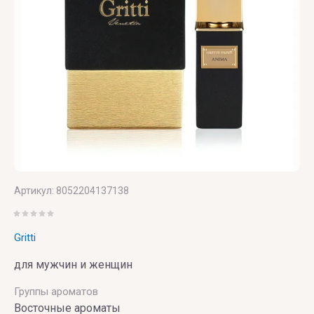
U
V
X
Y
Z
UNIQUE'E
V
Xerjoff
Yves
ZARKOPERF
LUXURY
Canto
Saint
ZILLI
Laurent
VALMONT
ZOEVA
VERONIQUE
GABAI
Versace
Артикул:
8052204137138
Vertus
Gritti
Victoria's
для мужчин и женщин
Secret
Группы ароматов
VIKTOR
Восточные ароматы