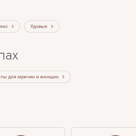
екс
Удовые
лах
аты для мужчин и женщин