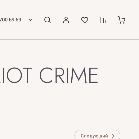
THE STREET SCENT
ICCI
The Woods Collection
700 69 69
Thomas Kosmala
TIFFANY
Tiziana Terenzi
IOT CRIME
Tom Ford
TOP PERFUMER
Z
 Laurent
ZARKOPERFUME
ZILLI
Следующий