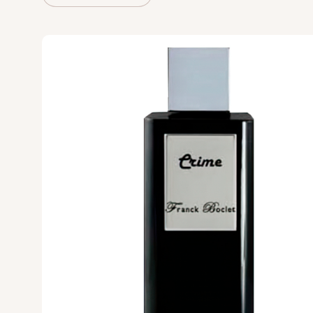
VERONIQUE GA
Versace
Vertus
Victoria's Secret
VIKTOR & ROLF
VILHELM PARF
Vince Camuto