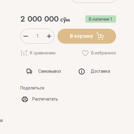
ZOEVA
2 000 000
сўм
В наличии
1
В корзину
К сравнению
В избранное
Самовывоз
Доставка
Поделиться
Распечатать
 и