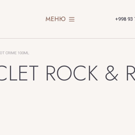
SION
STEFANO R
МЕНЮ
+998 93 
SWEDOFT
E
OT CRIME 100ML
LET ROCK & R
X
Y
Xerjoff
Yves Saint