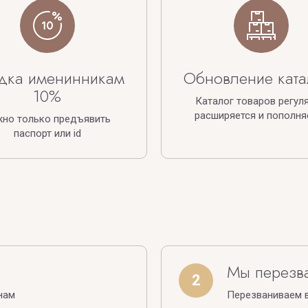
дка именинникам
Обновление ката
10%
Каталог товаров регул
расширяется и пополня
жно только предъявить
паспорт или id
Мы перезв
2
нам
Перезваниваем в