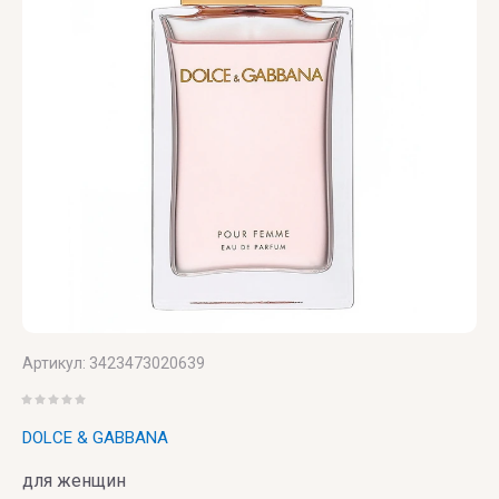
Victoria's
Secret
VIKTOR
& ROLF
VILHELM
PARFUMERIE
Vince
Camuto
Артикул:
3423473020639
DOLCE & GABBANA
для женщин