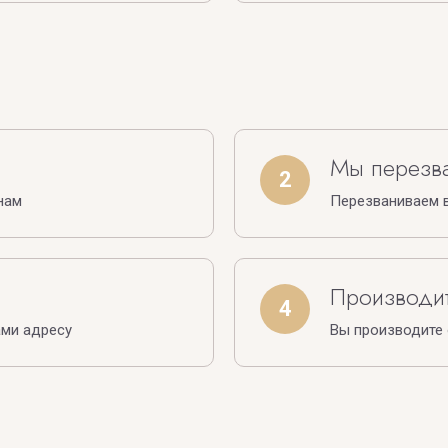
Мы перезв
2
нам
Перезваниваем в
Производит
4
ами адресу
Вы производите