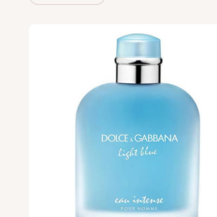
VILHELM PARF
Vince Camuto