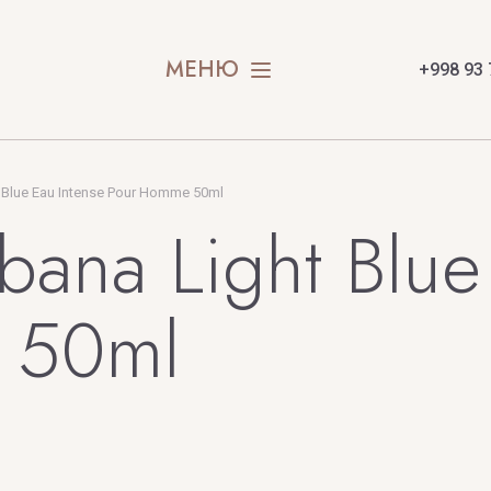
МЕНЮ
+998 93 
X
Y
Xerjoff
Yves Saint
 Blue Eau Intense Pour Homme 50ml
ana Light Blue
BAI
 50ml