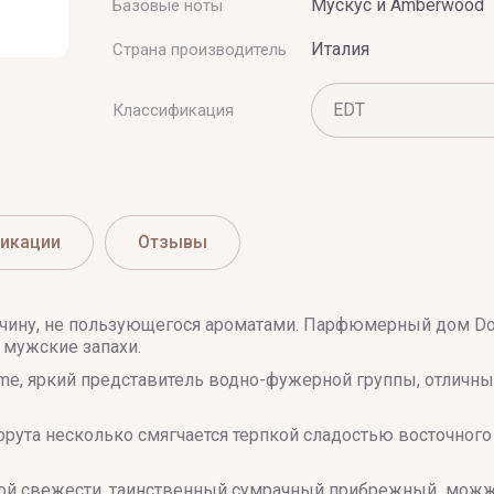
Мускус и Amberwood
Базовые ноты
Италия
Страна производитель
Классификация
икации
Отзывы
ину, не пользующегося ароматами. Парфюмерный дом Dol
 мужские запахи.
omme, яркий представитель водно-фужерной группы, отлич
фрута несколько смягчается терпкой сладостью восточного
й свежести, таинственный сумрачный прибрежный можжев