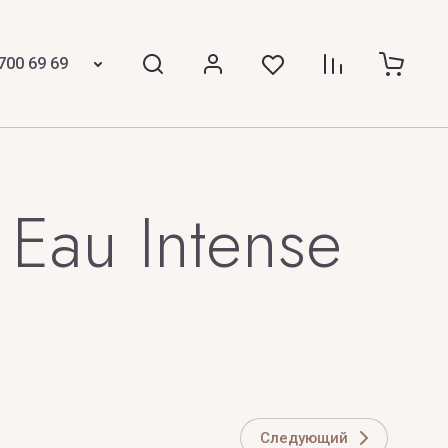
Tom Ford
TOP PERFUMER
700 69 69
Z
 Laurent
ZARKOPERFUME
 Eau Intense
ZILLI
ZOEVA
Следующий