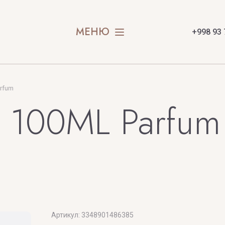
МЕНЮ
+998 93 
arfum
e 100ML Parfum
X
Y
Xerjoff
Yves Saint
BAI
Артикул:
3348901486385