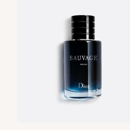
Vertus
Victoria's Secret
VIKTOR & ROLF
VILHELM PARF
Vince Camuto