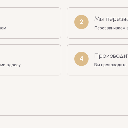
Мы перезв
2
нам
Перезваниваем в
Производит
4
ами адресу
Вы производите