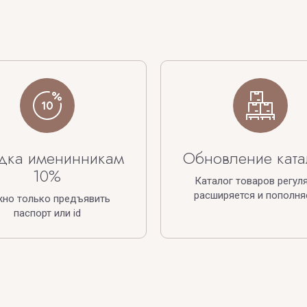
дка именинникам
Обновление ката
10%
Каталог товаров регул
расширяется и пополня
жно только предъявить
паспорт или id