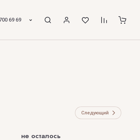
TIFFANY
700 69 69
Tiziana Terenzi
Tom Ford
TOP PERFUMER
Z
 Laurent
ZARKOPERFUME
ZILLI
Следующий
ZOEVA
не осталось