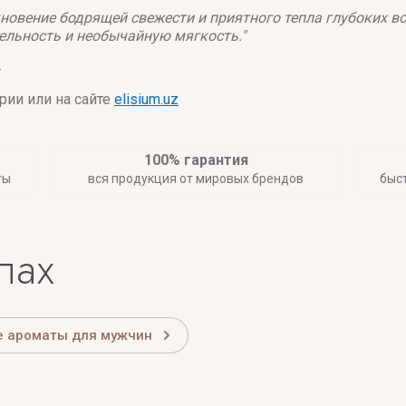
новение бодрящей свежести и приятного тепла глубоких во
тельность и необычайную мягкость."
r
ии или на сайте
elisium.uz
100% гарантия
ты
вся продукция от мировых брендов
быс
лах
 ароматы для мужчин