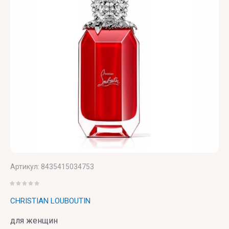
VERONIQUE
GABAI
Versace
Vertus
Victoria's
Secret
VIKTOR
& ROLF
VILHELM
Артикул:
8435415034753
PARFUMERIE
Vince
CHRISTIAN LOUBOUTIN
Camuto
для женщин