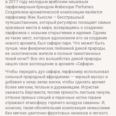
в 2017 году молодым арабским нишевым
парфюмерным брендом Arabesque Perfumes.
Создателем ароматической композиции является
парфюмер Жак Хьюсли — бесстрашный
путешественник, который регулярно посещает самые
красивые места в мире, возвращаясь к созданию
парфюмов с новыми открытиями и идеями. Одним
из таких мест, которые вдохновили его на создание
нового аромата, был сафари-парк. Что может быть
лучше, чем феерических пейзажей дикой природы,
ее экзотические жители и полные таинственных
теней ночи?! Все это волшебство дикой природы
нашло свое воплощение в аромате «Сафари».
Чтобы передать дух сафари, парфюмер использовал
сильный природный афродизиак — черный мускус и
добавил к нему запах виски, чтобы сделать аромат
более мягким, теплым и дурманящим. Игристая
свежесть бергамота, теплая пряность листьев пачули,
оттенки пряных специй и перечные нотки герани
отражают атмосферу горячего воздуха саванны. И,
конечно, такая обонятельная композиция немыслима
без мягких цветочно-фруктовых нюансов и легкого