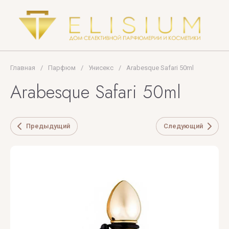
Versace
Vertus
Victoria's
Главная
/
Парфюм
/
Унисекс
/
Arabesque Safari 50ml
Secret
Arabesque Safari 50ml
VIKTOR
& ROLF
Предыдущий
Следующий
VILHELM
PARFUMERIE
Vince
Camuto