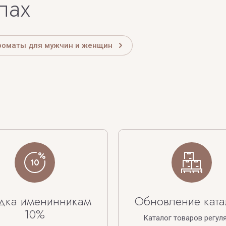
лах
роматы для мужчин и женщин
дка именинникам
Обновление ката
10%
Каталог товаров регул