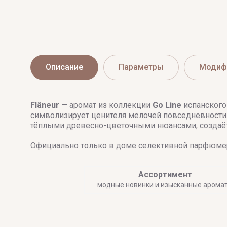
Vince Camuto
Описание
Параметры
Модиф
Flâneur
— аромат из коллекции
Go Line
испанского 
символизирует ценителя мелочей повседневности.
тёплыми древесно-цветочными нюансами, создаёт
Официально только в доме селективной парфюмер
Ассортимент
модные новинки и изысканные арома