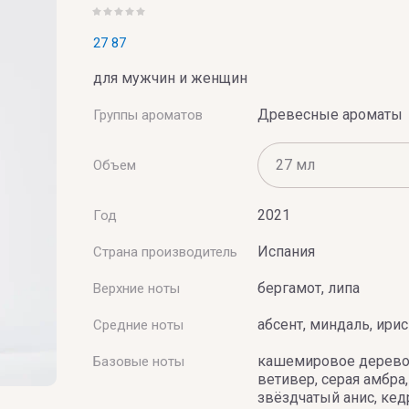
X
Y
27 87
для мужчин и женщин
Xerjoff
Yves Saint
Древесные ароматы
Группы ароматов
Объем
BAI
2021
Год
Испания
Страна производитель
бергамот, липа
Верхние ноты
абсент, миндаль, ирис
Средние ноты
кашемировое дерево
Базовые ноты
ветивер, серая амбра,
UMERIE
звёздчатый анис, кед