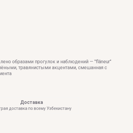
лено образами прогулок и наблюдений — "flâneur"
елёными, травянистыми акцентами, смешанная с
мента
Доставка
трая доставка по всему Узбекистану