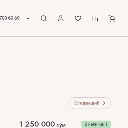
 GIRAFE
The House of Oud
700 69 69
The Merchant Of Venice
MINE
The Spirit of Dubai
 KINGS
THE STREET SCENT
ICCI
The Woods Collection
Thomas Kosmala
TIFFANY
Tiziana Terenzi
Следующий
Tom Ford
1 250 000
сўм
В наличии
1
TOP PERFUMER