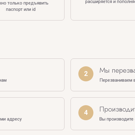
расширяется и пополня
жно только предъявить
паспорт или id
Мы перезв
2
нам
Перезваниваем в
Производит
4
ами адресу
Вы производите