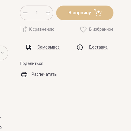
Z
В корзину
К сравнению
В избранное
 Laurent
ZARKOPERFUME
ZILLI
Самовывоз
Доставка
ZOEVA
Поделиться
Распечатать
,
р