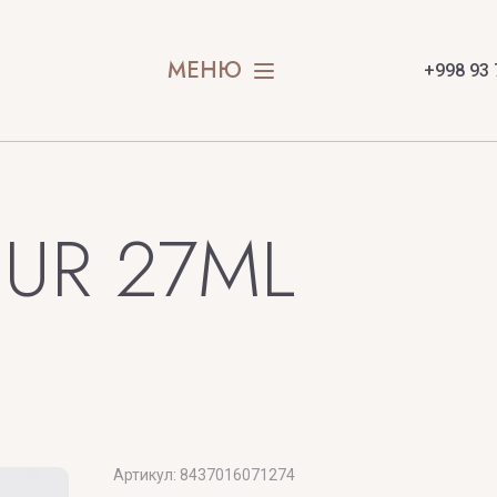
rly
SOPHIE LA
olai
SOSPIRO
МЕНЮ
+998 93 
SOUL OF 
SPIRIT OF
SION
STEFANO R
EUR 27ML
SWEDOFT
E
Артикул:
8437016071274