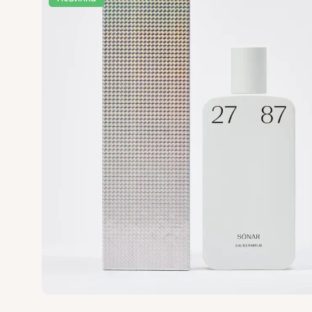
U
V
UNIQUE'E LUXURY
V Canto
VALMONT
VERONIQUE GA
Versace
Vertus
Victoria's Secret
VIKTOR & ROLF
VILHELM PARF