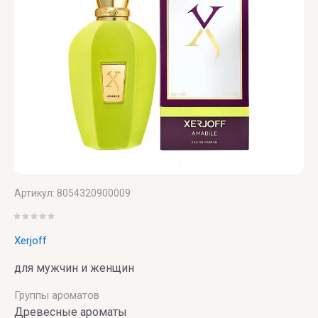
Versace
Vertus
Victoria's
Secret
VIKTOR
& ROLF
VILHELM
Артикул:
8054320900009
PARFUMERIE
Vince
Xerjoff
Camuto
для мужчин и женщин
Группы ароматов
Древесные ароматы