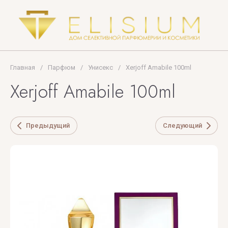
Tiziana
Terenzi
Tom
Ford
Главная
/
Парфюм
/
Унисекс
/
Xerjoff Amabile 100ml
TOP
Xerjoff Amabile 100ml
PERFUMER
U
V
X
Y
Z
Предыдущий
Следующий
UNIQUE'E
V
Xerjoff
Yves
ZARKOPERF
LUXURY
Canto
Saint
ZILLI
Laurent
VALMONT
ZOEVA
VERONIQUE
GABAI