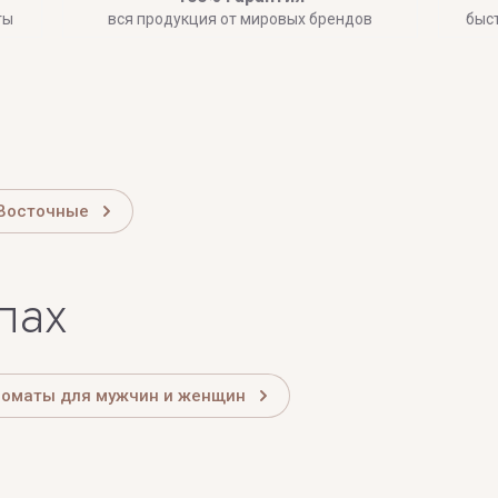
ты
вся продукция от мировых брендов
быс
Восточные
лах
роматы для мужчин и женщин