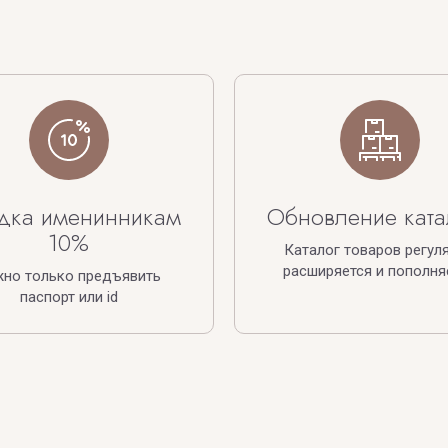
дка именинникам
Обновление ката
10%
Каталог товаров регул
расширяется и пополня
жно только предъявить
паспорт или id