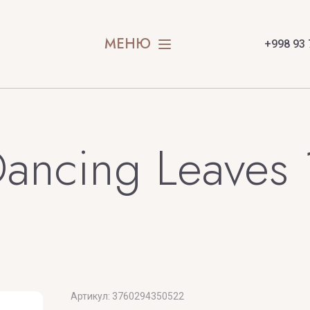
E
МЕНЮ
+998 93 
ancing Leaves
X
Y
Xerjoff
Yves Saint
BAI
Артикул:
3760294350522