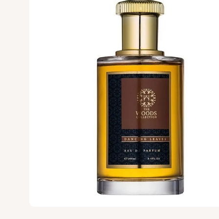
Vertus
Victoria's Secret
VIKTOR & ROLF
VILHELM PARF
Vince Camuto