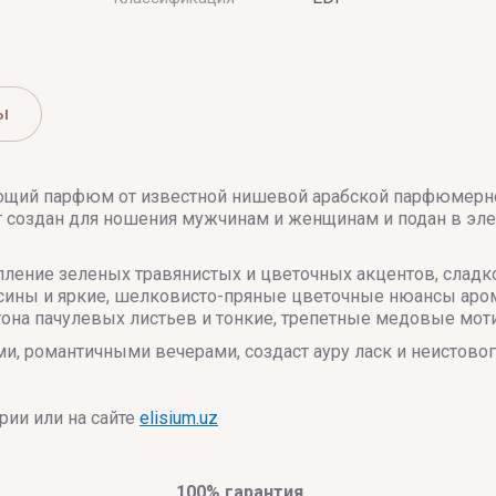
ы
ющий парфюм от известной нишевой арабской парфюмерной
 создан для ношения мужчинам и женщинам и подан в эл
пление зеленых травянистых и цветочных акцентов, сладк
сины и яркие, шелковисто-пряные цветочные нюансы аро
е тона пачулевых листьев и тонкие, трепетные медовые 
и, романтичными вечерами, создаст ауру ласк и неистовог
ии или на сайте
elisium.uz
100% гарантия