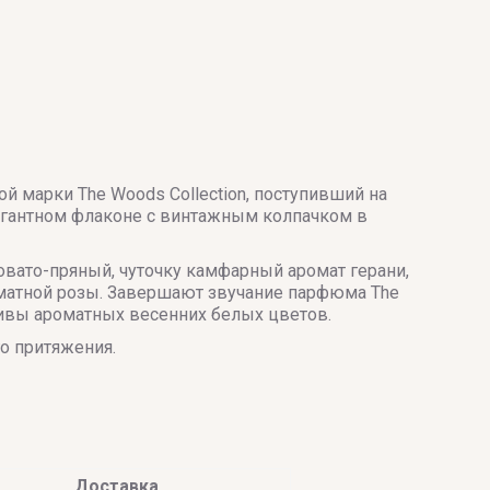
 марки The Woods Collection, поступивший на
егантном флаконе с винтажным колпачком в
овато-пряный, чуточку камфарный аромат герани,
матной розы. Завершают звучание парфюма The
мотивы ароматных весенних белых цветов.
о притяжения.
Доставка