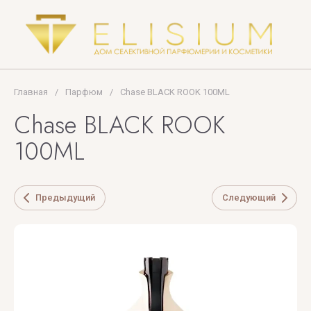
Collection
PUPA
Thomas
MILANO
Kosmala
TIFFANY
Главная
/
Парфюм
/
Chase BLACK ROOK 100ML
Tiziana
Chase BLACK ROOK
Terenzi
100ML
Tom
Ford
Предыдущий
Следующий
TOP
PERFUMER
U
V
X
Y
Z
UNIQUE'E
V
Xerjoff
Yves
ZARKOPERF