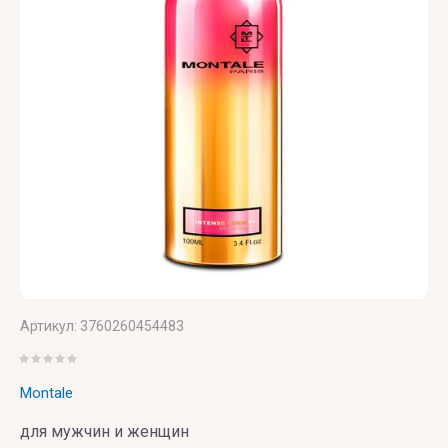
Victoria's
Secret
VIKTOR
& ROLF
VILHELM
PARFUMERIE
Vince
Camuto
Артикул:
3760260454483
Montale
для мужчин и женщин