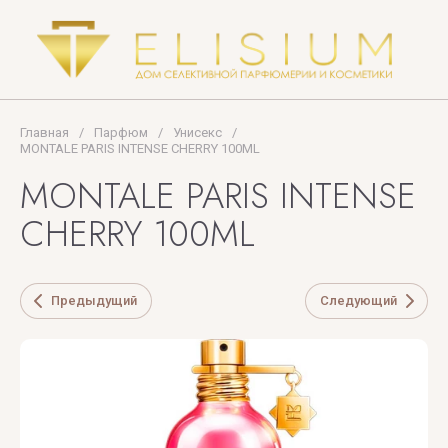
Tom
Ford
TOP
PERFUMER
Главная
/
Парфюм
/
Унисекс
/
U
V
X
Y
Z
MONTALE PARIS INTENSE CHERRY 100ML
MONTALE PARIS INTENSE
UNIQUE'E
V
Xerjoff
Yves
ZARKOPERF
CHERRY 100ML
LUXURY
Canto
Saint
ZILLI
Laurent
VALMONT
ZOEVA
Предыдущий
Следующий
VERONIQUE
GABAI
Versace
Vertus