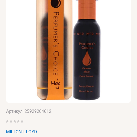
U
V
X
Y
Z
UNIQUE'E
V
Xerjoff
Yves
ZARKOPERF
LUXURY
Canto
Saint
ZILLI
Laurent
VALMONT
ZOEVA
VERONIQUE
GABAI
Versace
Vertus
Victoria's
Артикул:
25929204612
Secret
VIKTOR
MILTON-LLOYD
& ROLF