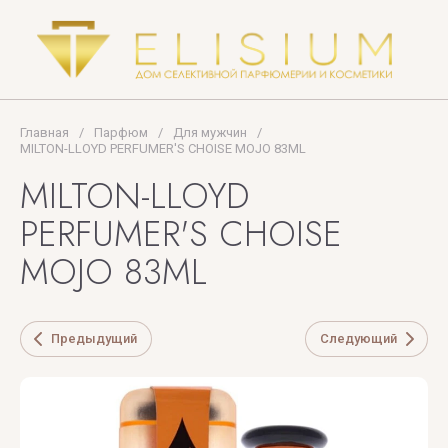
The
PREMIERE
Woods
NOTE
Collection
PUPA
Thomas
MILANO
Kosmala
Главная
/
Парфюм
/
Для мужчин
/
MILTON-LLOYD PERFUMER'S CHOISE MOJO 83ML
TIFFANY
MILTON-LLOYD
PERFUMER'S CHOISE
Tiziana
Terenzi
MOJO 83ML
Tom
Ford
Предыдущий
Следующий
TOP
PERFUMER