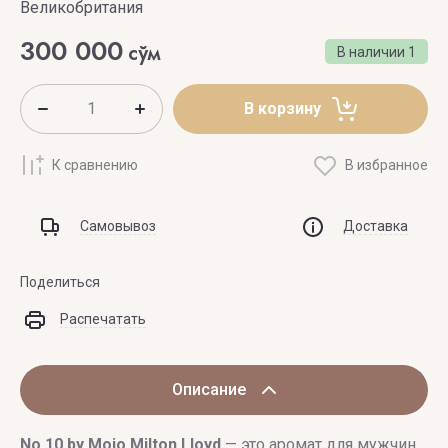
Великобритания
300 000
сўм
В наличии
1
В корзину
К сравнению
В избранное
Самовывоз
Доставка
Поделиться
Распечатать
Описание
No 10 by Mojo
Milton Lloyd
— это аромат для мужчин,