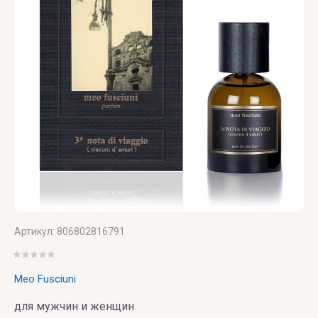
Vince
Camuto
Артикул:
806802816791
Meo Fusciuni
для мужчин и женщин