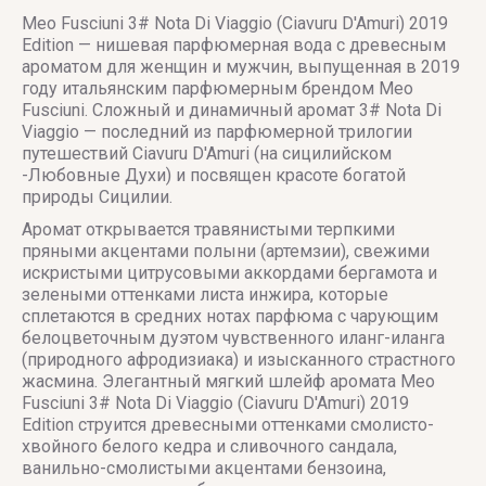
Meo Fusciuni 3# Nota Di Viaggio (Ciavuru D'Amuri) 2019
Edition — нишевая парфюмерная вода с древесным
ароматом для женщин и мужчин, выпущенная в 2019
году итальянским парфюмерным брендом Meo
Fusciuni. Сложный и динамичный аромат 3# Nota Di
Viaggio — последний из парфюмерной трилогии
путешествий Ciavuru D'Amuri (на сицилийском
-Любовные Духи) и посвящен красоте богатой
природы Сицилии.
Аромат открывается травянистыми терпкими
пряными акцентами полыни (артемзии), свежими
искристыми цитрусовыми аккордами бергамота и
зелеными оттенками листа инжира, которые
сплетаются в средних нотах парфюма с чарующим
белоцветочным дуэтом чувственного иланг-иланга
(природного афродизиака) и изысканного страстного
жасмина. Элегантный мягкий шлейф аромата Meo
Fusciuni 3# Nota Di Viaggio (Ciavuru D'Amuri) 2019
Edition струится древесными оттенками смолисто-
хвойного белого кедра и сливочного сандала,
ванильно-смолистыми акцентами бензоина,