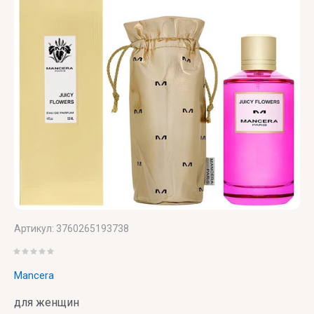
Versace
Vertus
Victoria's
Secret
VIKTOR
& ROLF
VILHELM
PARFUMERIE
Артикул:
3760265193738
Vince
Camuto
Mancera
для женщин