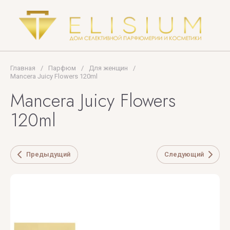
Tiziana
Terenzi
Tom
Ford
Главная
/
Парфюм
/
Для женщин
/
Mancera Juicy Flowers 120ml
TOP
Mancera Juicy Flowers
PERFUMER
120ml
U
V
X
Y
Z
UNIQUE'E
V
Xerjoff
Yves
ZARKOPERF
Предыдущий
Следующий
LUXURY
Canto
Saint
ZILLI
Laurent
VALMONT
ZOEVA
VERONIQUE
GABAI